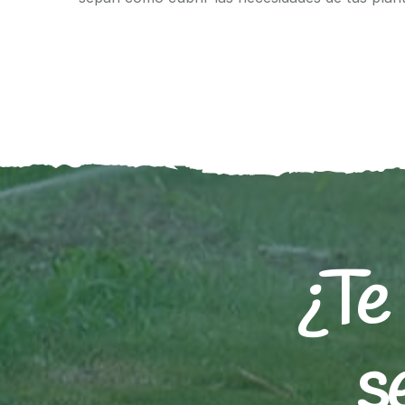
¿Te
s