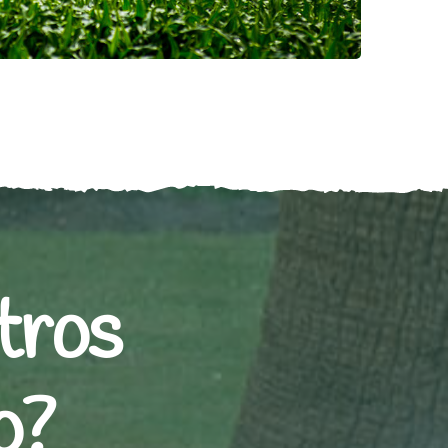
tros
o?