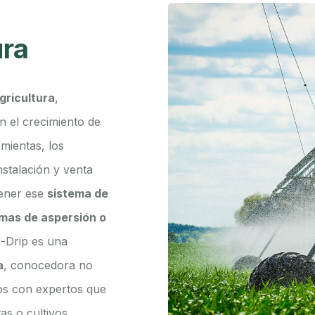
ura
gricultura
,
n el crecimiento de
mientas, los
stalación y venta
tener ese
sistema de
mas de aspersión o
-Drip es una
a
, conocedora no
mos con expertos que
as o cultivos.