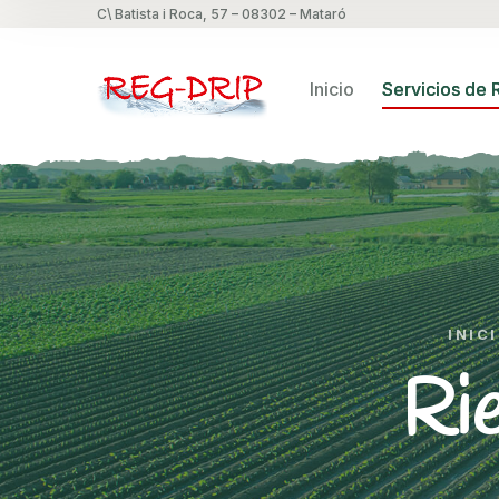
C\ Batista i Roca, 57 – 08302 – Mataró
Inicio
Servicios de 
INIC
Rie