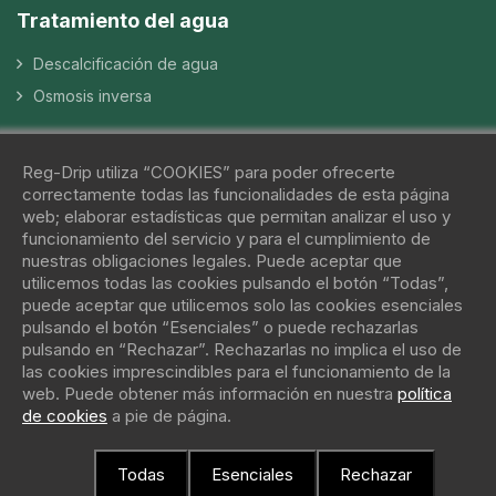
Tratamiento del agua
Descalcificación de agua
Osmosis inversa
Contacto
Reg-Drip utiliza “COOKIES” para poder ofrecerte
correctamente todas las funcionalidades de esta página
93 757 77 29
web; elaborar estadísticas que permitan analizar el uso y
funcionamiento del servicio y para el cumplimiento de
info@reg-drip.com
nuestras obligaciones legales. Puede aceptar que
utilicemos todas las cookies pulsando el botón “Todas”,
C\ Batista i Roca, 57 – 08302 – Mataró
puede aceptar que utilicemos solo las cookies esenciales
pulsando el botón “Esenciales” o puede rechazarlas
pulsando en “Rechazar”. Rechazarlas no implica el uso de
las cookies imprescindibles para el funcionamiento de la
web. Puede obtener más información en nuestra
política
de cookies
a pie de página.
Copyright 2026 Reg-drip - ¿Quieres un sitio como este? ©
protiendas.net
Todas
Esenciales
Rechazar
Aviso legal
Política de cookies
Política de privacidad